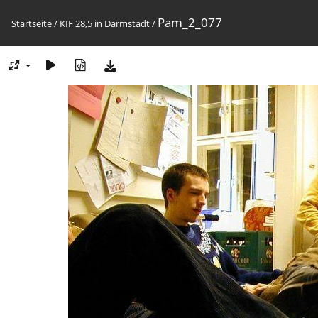
Pam_2_077
Startseite
/
KIF 28,5 in Darmstadt
/