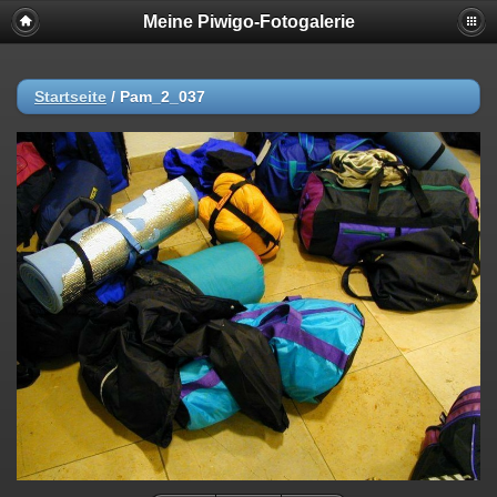
Meine Piwigo-Fotogalerie
Startseite
/
Pam_2_037