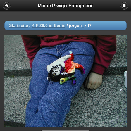
Meine Piwigo-Fotogalerie
Startseite
/
KIF 28,0 in Berlin
/
jorgen_kif7