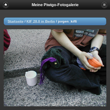
Meine Piwigo-Fotogalerie
Startseite
/
KIF 28,0 in Berlin
/
jorgen_kif6