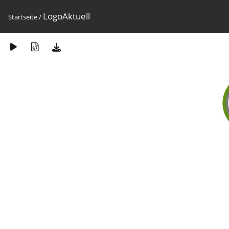
LogoAktuell
Startseite
/