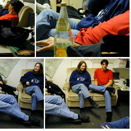
Pam_2_071
Pam_2_070
6
Pam_2_065